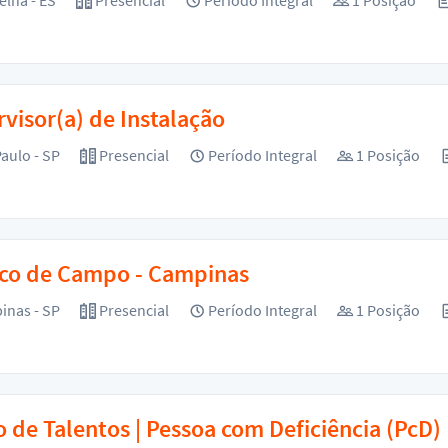
elha - ES
Presencial
Período Integral
1 Posição
visor(a) de Instalação
aulo - SP
Presencial
Período Integral
1 Posição
ico de Campo - Campinas
nas - SP
Presencial
Período Integral
1 Posição
 de Talentos | Pessoa com Deficiência (PcD)