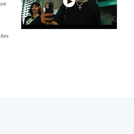
que
ções