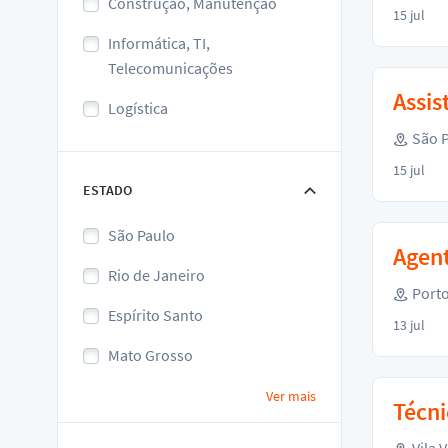
Construção, Manutenção
15 jul
Informática, TI,
Telecomunicações
Assis
Logística
São P
15 jul
ESTADO
São Paulo
Agent
Rio de Janeiro
Porto
Espírito Santo
13 jul
Mato Grosso
Ver mais
Técni