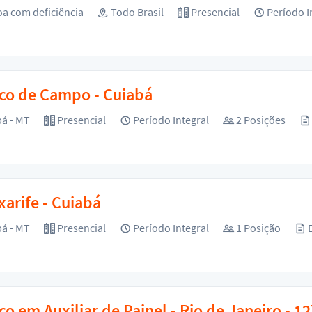
a com deficiência
Todo Brasil
Presencial
Período I
co de Campo - Cuiabá
á - MT
Presencial
Período Integral
2 Posições
arife - Cuiabá
á - MT
Presencial
Período Integral
1 Posição
E
co em Auxiliar de Painel - Rio de Janeiro - 1