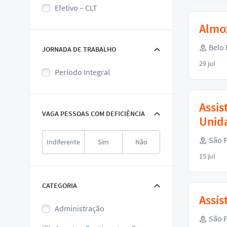
Efetivo – CLT
Almox
Belo 
JORNADA DE TRABALHO
29 jul
Período Integral
Assis
VAGA PESSOAS COM DEFICIÊNCIA
Unid
São P
Indiferente
Sim
Não
15 jul
CATEGORIA
Assis
Administração
São P