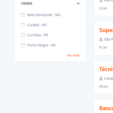
Vila V
CIDADE
13 jul
Belo Horizonte - MG
Cuiabá - MT
Super
Curitiba - PR
São P
Porto Alegre - RS
01 jul
Ver mais
Técn
Campi
30 jun
Banco