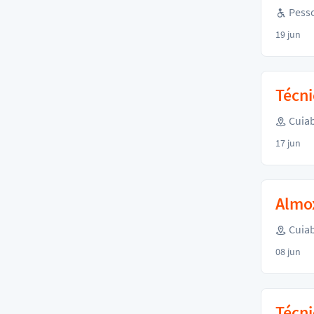
Pesso
19 jun
Técni
Cuiab
17 jun
Almox
Cuiab
08 jun
Técni